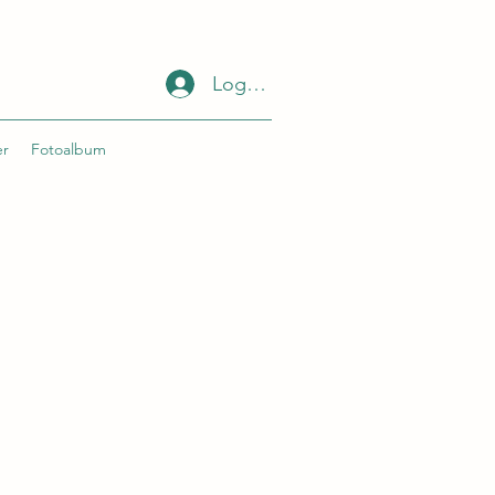
Log Inn
er
Fotoalbum