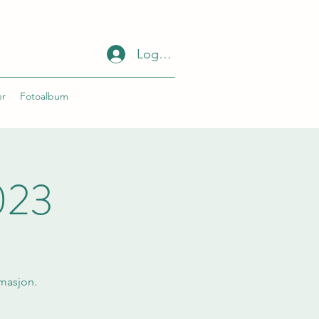
Log Inn
er
Fotoalbum
023